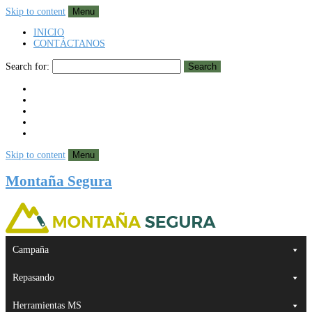
Skip to content
Menu
INICIO
CONTÁCTANOS
Search for:
Search
Skip to content
Menu
Montaña Segura
Campaña
Repasando
Herramientas MS