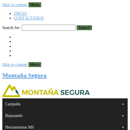
Skip to content
Menu
INICIO
CONTÁCTANOS
Search for:
Search
Skip to content
Menu
Montaña Segura
Campaña
Repasando
Herramientas MS