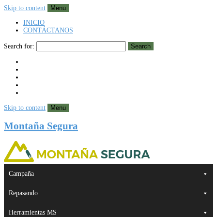
Skip to content
Menu
INICIO
CONTÁCTANOS
Search for:
Search
Skip to content
Menu
Montaña Segura
Campaña
Repasando
Herramientas MS