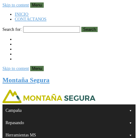
Skip to content
Menu
INICIO
CONTÁCTANOS
Search for:
Search
Skip to content
Menu
Montaña Segura
Campaña
Repasando
Herramientas MS