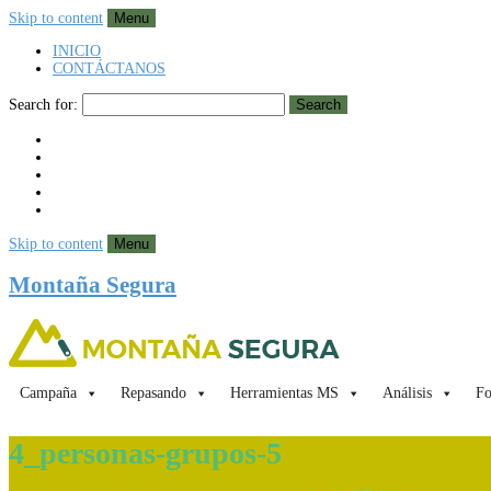
Skip to content
Menu
INICIO
CONTÁCTANOS
Search for:
Search
Skip to content
Menu
Montaña Segura
Campaña
Repasando
Herramientas MS
Análisis
Fo
4_personas-grupos-5