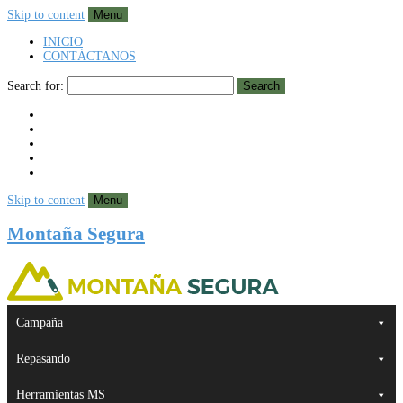
Skip to content
Menu
INICIO
CONTÁCTANOS
Search for:
Search
Skip to content
Menu
Montaña Segura
Campaña
Repasando
Herramientas MS