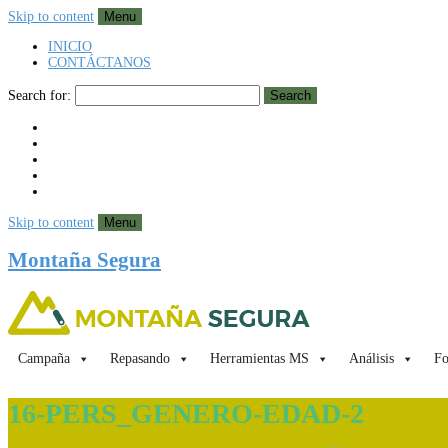
Skip to content
Menu
INICIO
CONTÁCTANOS
Search for:
Search
Skip to content
Menu
Montaña Segura
Campaña
Repasando
Herramientas MS
Análisis
Fo
16-PERS_GENERO-EDAD-2