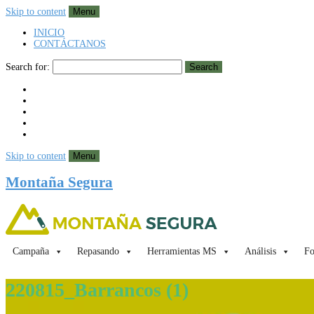
Skip to content
Menu
INICIO
CONTÁCTANOS
Search for:
Search
Skip to content
Menu
Montaña Segura
Campaña
Repasando
Herramientas MS
Análisis
Fo
220815_Barrancos (1)