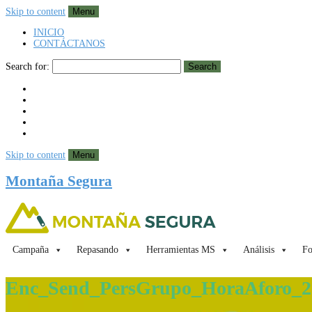
Skip to content
Menu
INICIO
CONTÁCTANOS
Search for:
Search
Skip to content
Menu
Montaña Segura
Campaña
Repasando
Herramientas MS
Análisis
Fo
Enc_Send_PersGrupo_HoraAforo_2