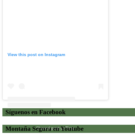
View this post on Instagram
Síguenos en Facebook
Montaña Segura en Youtube
Shared post
on
Time