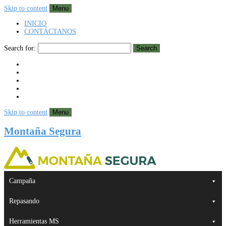
Skip to content
Menu
INICIO
CONTÁCTANOS
Search for:
Search
Skip to content
Menu
Montaña Segura
Campaña
Repasando
Herramientas MS