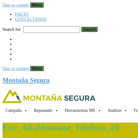
Skip to content
Menu
INICIO
CONTÁCTANOS
Search for:
Search
Skip to content
Menu
Montaña Segura
Campaña
Repasando
Herramientas MS
Análisis
Fo
Enc_AltaMontana_Telefono_20