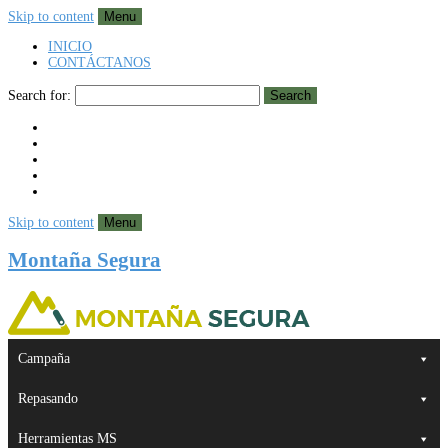
Skip to content
Menu
INICIO
CONTÁCTANOS
Search for:
Search
Skip to content
Menu
Montaña Segura
Campaña
Repasando
Herramientas MS