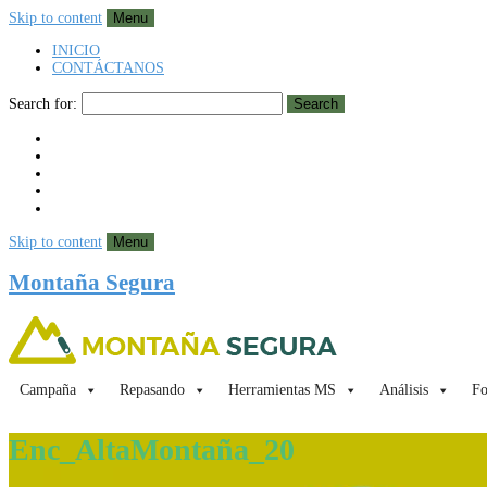
Skip to content
Menu
INICIO
CONTÁCTANOS
Search for:
Search
Skip to content
Menu
Montaña Segura
Campaña
Repasando
Herramientas MS
Análisis
Fo
Enc_AltaMontaña_20