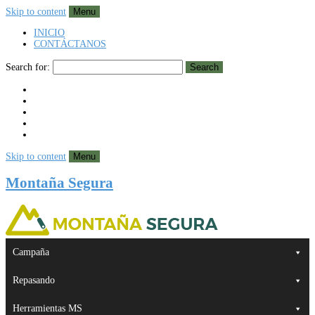
Skip to content
Menu
INICIO
CONTÁCTANOS
Search for:
Search
Skip to content
Menu
Montaña Segura
Campaña
Repasando
Herramientas MS