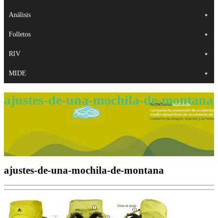
Análisis
Folletos
RIV
MIDE
ajustes-de-una-mochila-de-montana
ajustes-de-una-mochila-de-montana