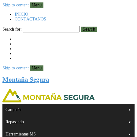
Skip to content
Menu
INICIO
CONTÁCTANOS
Search for:
Search
Skip to content
Menu
Montaña Segura
Campaña
Repasando
Herramientas MS