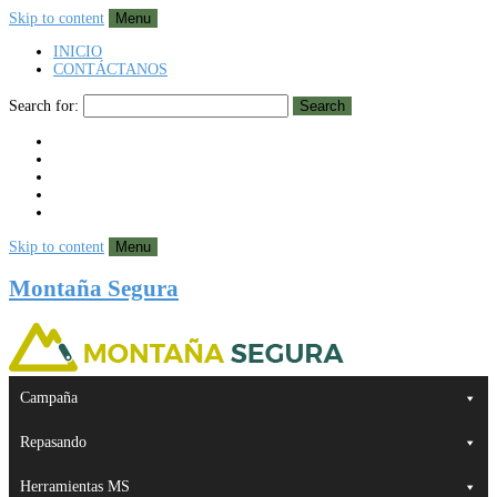
Skip to content
Menu
INICIO
CONTÁCTANOS
Search for:
Search
Skip to content
Menu
Montaña Segura
Campaña
Repasando
Herramientas MS