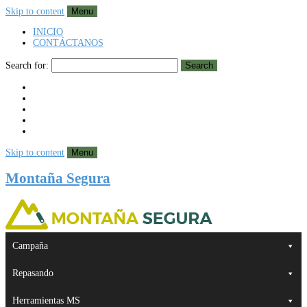
Skip to content
Menu
INICIO
CONTÁCTANOS
Search for:
Search
Skip to content
Menu
Montaña Segura
Campaña
Repasando
Herramientas MS