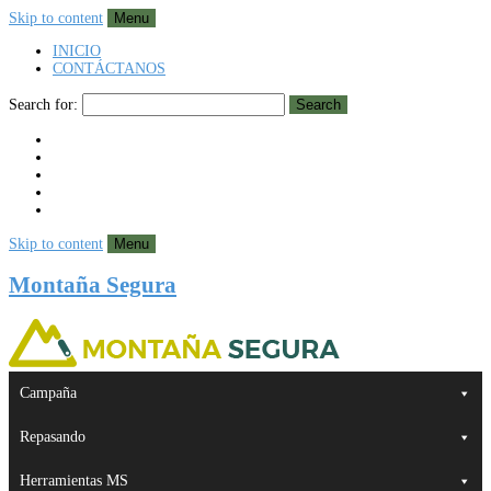
Skip to content
Menu
INICIO
CONTÁCTANOS
Search for:
Search
Skip to content
Menu
Montaña Segura
Campaña
Repasando
Herramientas MS