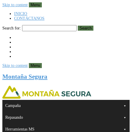
Skip to content
Menu
INICIO
CONTÁCTANOS
Search for:
Search
Skip to content
Menu
Montaña Segura
Campaña
Repasando
Herramientas MS