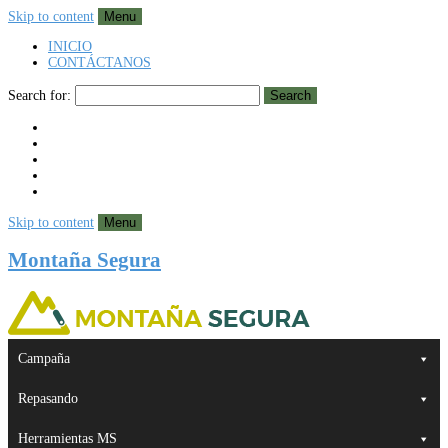
Skip to content
Menu
INICIO
CONTÁCTANOS
Search for:
Search
Skip to content
Menu
Montaña Segura
Campaña
Repasando
Herramientas MS