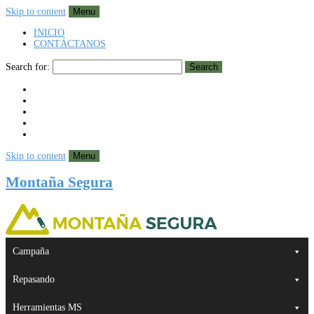
Skip to content
Menu
INICIO
CONTÁCTANOS
Search for:
Search
Skip to content
Menu
Montaña Segura
Campaña
Repasando
Herramientas MS