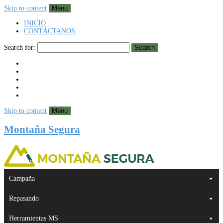
Skip to content
Menu
INICIO
CONTÁCTANOS
Search for:
Search
Skip to content
Menu
Montaña Segura
Campaña
Repasando
Herramientas MS