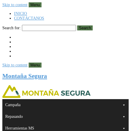
Skip to content
Menu
INICIO
CONTÁCTANOS
Search for:
Search
Skip to content
Menu
Montaña Segura
Campaña
Repasando
Herramientas MS