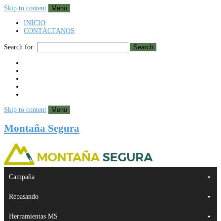
Skip to content
Menu
INICIO
CONTÁCTANOS
Search for:
Search
Skip to content
Menu
Montaña Segura
Campaña
Repasando
Herramientas MS