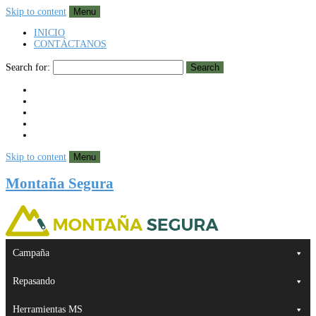
Skip to content
Menu
INICIO
CONTÁCTANOS
Search for:
Search
Skip to content
Menu
Montaña Segura
Campaña
Repasando
Herramientas MS