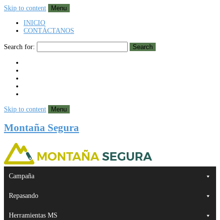
Skip to content
Menu
INICIO
CONTÁCTANOS
Search for:
Search
Skip to content
Menu
Montaña Segura
Campaña
Repasando
Herramientas MS