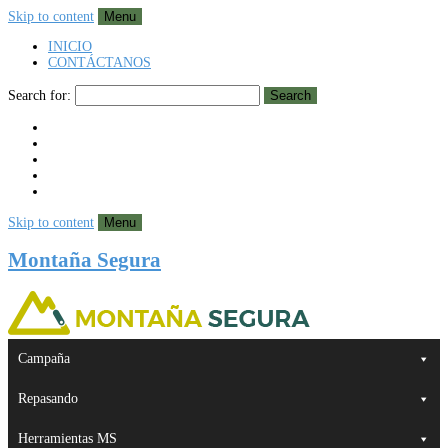
Skip to content
Menu
INICIO
CONTÁCTANOS
Search for:
Search
Skip to content
Menu
Montaña Segura
Campaña
Repasando
Herramientas MS