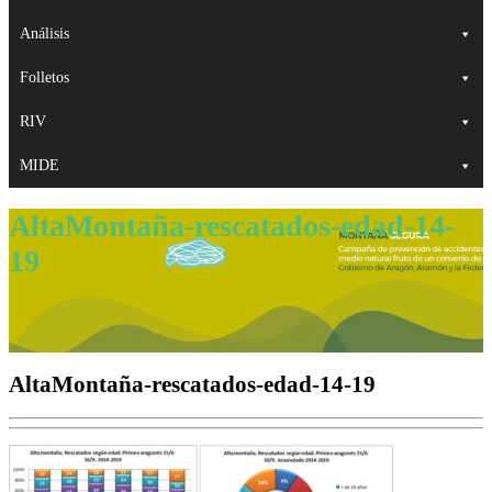
Análisis
Folletos
RIV
MIDE
AltaMontaña-rescatados-edad-14-
19
AltaMontaña-rescatados-edad-14-19