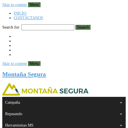
Skip to content
Menu
INICIO
CONTÁCTANOS
Search for:
Search
Skip to content
Menu
Montaña Segura
Campaña
Repasando
Herramientas MS