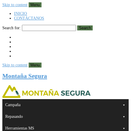
Skip to content
Menu
INICIO
CONTÁCTANOS
Search for:
Search
Skip to content
Menu
Montaña Segura
Campaña
Repasando
Herramientas MS