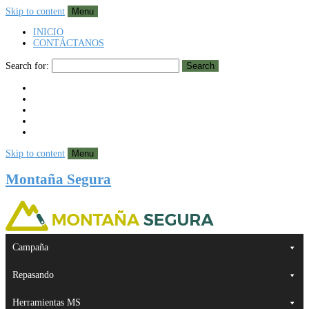
Skip to content
Menu
INICIO
CONTÁCTANOS
Search for:
Search
Skip to content
Menu
Montaña Segura
Campaña
Repasando
Herramientas MS