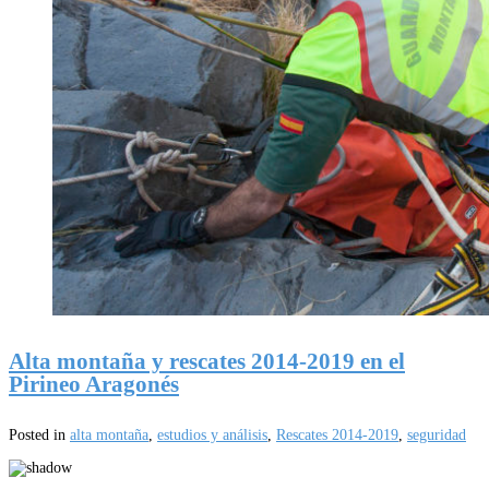
Alta montaña y rescates 2014-2019 en el
Pirineo Aragonés
Posted in
alta montaña
,
estudios y análisis
,
Rescates 2014-2019
,
seguridad