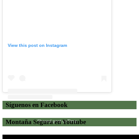
View this post on Instagram
Síguenos en Facebook
Montaña Segura en Youtube
Shared post
on
Time