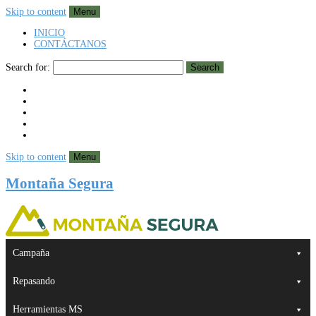
Skip to content
Menu
INICIO
CONTÁCTANOS
Search for:
Search
Skip to content
Menu
Montaña Segura
Campaña
Repasando
Herramientas MS