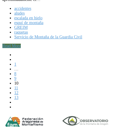
accidentes
aludes
escalada en hielo
esquí de montaña
GREIM
raquetas
Servicio de Montaña de la Guardia Civil
Read More
1
…
8
9
10
11
12
13