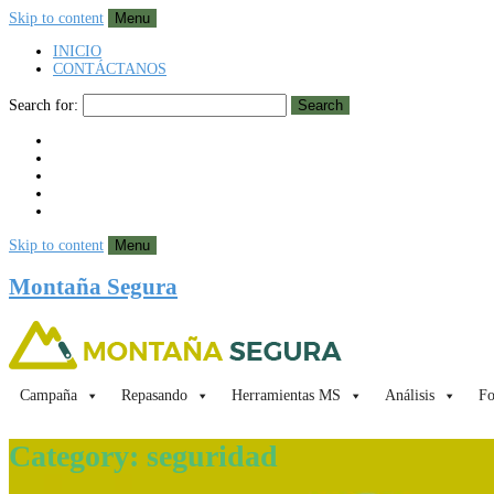
Skip to content
Menu
INICIO
CONTÁCTANOS
Search for:
Search
Skip to content
Menu
Montaña Segura
Campaña
Repasando
Herramientas MS
Análisis
Fo
Category:
seguridad