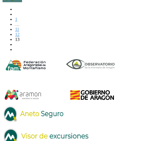
1
…
11
12
13