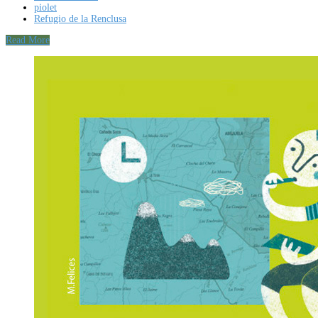
piolet
Refugio de la Renclusa
Read More