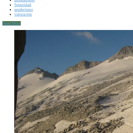
montañismo
Seguridad
senderismo
valoración
Read More