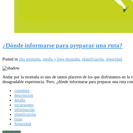
¿Dónde informarse para preparar una ruta?
Posted in
alta montaña
,
media y baja montaña
,
planificación
,
seguridad
Andar por la montaña es uno de tantos placeres de los que disfrutamos en la v
desagradable experiencia. Pero, ¿dónde informarse para preparar una ruta c
completa
descripción
detalle
excursiones
información
planificación
rutas
Seguridad
Read More