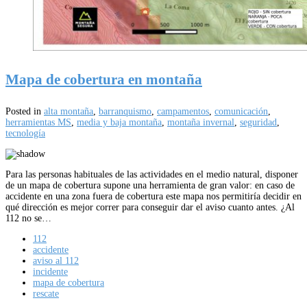
Mapa de cobertura en montaña
Posted in
alta montaña
,
barranquismo
,
campamentos
,
comunicación
,
herramientas MS
,
media y baja montaña
,
montaña invernal
,
seguridad
,
tecnología
Para las personas habituales de las actividades en el medio natural, disponer
de un mapa de cobertura supone una herramienta de gran valor: en caso de
accidente en una zona fuera de cobertura este mapa nos permitiría decidir en
qué dirección es mejor correr para conseguir dar el aviso cuanto antes. ¿Al
112 no se…
112
accidente
aviso al 112
incidente
mapa de cobertura
rescate