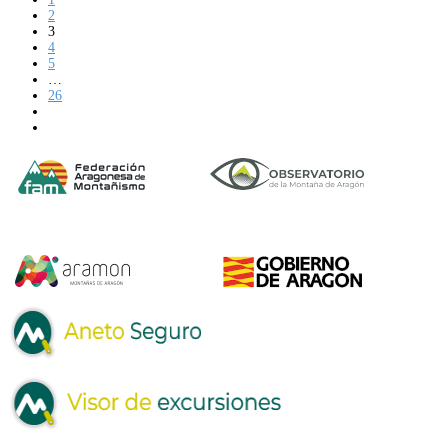
2
3
4
5
…
26