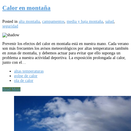
Calor en montaña
Posted in
alta montaña
,
campamentos
,
media y baja montaña
,
salud
,
seguridad
Prevenir los efectos del calor en montaña está en nuestra mano. Cada verano
son más frecuentes los avisos meteorológicos por altas temperaturas también
en zonas de montaña, y debemos actuar para evitar que ello suponga un
problema a nuestra actividad deportiva. La exposición prolongada al calor,
junto con el…
altas temperaturas
golpe de calor
ola de calor
Read More