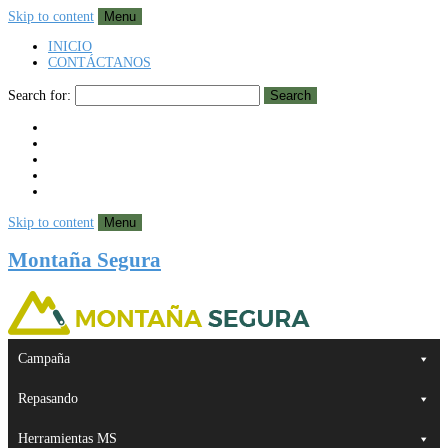
Skip to content
Menu
INICIO
CONTÁCTANOS
Search for:
Search
Skip to content
Menu
Montaña Segura
Campaña
Repasando
Herramientas MS