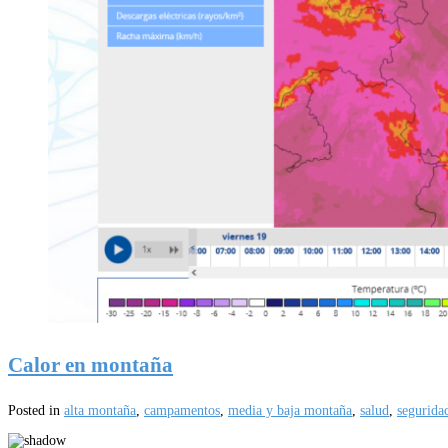
Calor en montaña
Posted in
alta montaña
,
campamentos
,
media y baja montaña
,
salud
,
segurida