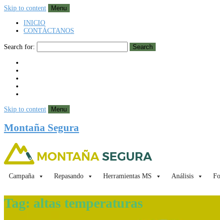
Skip to content
Menu
INICIO
CONTÁCTANOS
Search for:
Search
Skip to content
Menu
Montaña Segura
Campaña
Repasando
Herramientas MS
Análisis
Fo
Tag:
altas temperaturas