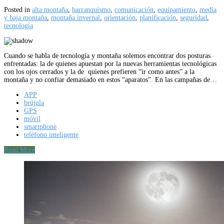
Posted in
alta montaña
,
barranquismo
,
comunicación
,
equipamiento
,
media
y baja montaña
,
montaña invernal
,
orientación
,
planificación
,
seguridad
,
tecnología
Cuando se habla de tecnología y montaña solemos encontrar dos posturas
enfrentadas: la de quienes apuestan por la nuevas herramientas tecnológicas
con los ojos cerrados y la de quienes prefieren “ir como antes” a la
montaña y no confiar demasiado en estos “aparatos”. En las campañas de…
APP
brújula
GPS
móvil
smartphone
teléfono inteligente
Read More