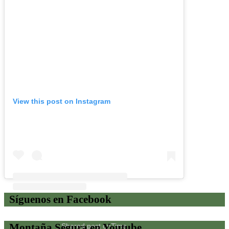
View this post on Instagram
Síguenos en Facebook
Montaña Segura en Youtube
Shared post
on
Time