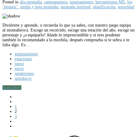
Posted in
alta montaña
,
campamentos
,
equipamiento
,
herramientas MS
,
los
"peques"
,
media y baja montaña
,
montaña invernal
,
planificación
,
seguridad
Diviértete y aprende, o recuerda lo que ya sabes, con nuestro juego equipa
al montañero/a. Escoge un recorrido, escoge una estación del año, escoge un
personaje y ¡a equiparlo! Añade lo imprescindible y si eres prudente
también lo recomendado a la mochila, después comprueba si te sobra o te
falta algo. Es…
equipamiento
estaciones
juego
nieve
senderismo
simulacro
Read More
1
2
3