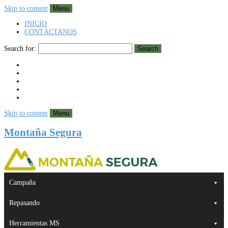
Skip to content
Menu
INICIO
CONTÁCTANOS
Search for:
Search
Skip to content
Menu
Montaña Segura
Campaña
Repasando
Herramientas MS