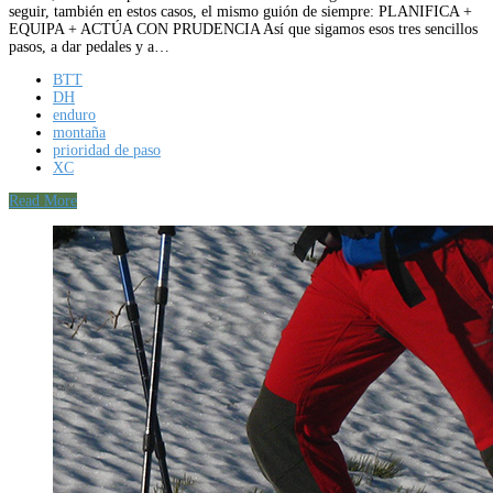
seguir, también en estos casos, el mismo guión de siempre: PLANIFICA +
EQUIPA + ACTÚA CON PRUDENCIA Así que sigamos esos tres sencillos
pasos, a dar pedales y a…
BTT
DH
enduro
montaña
prioridad de paso
XC
Read More