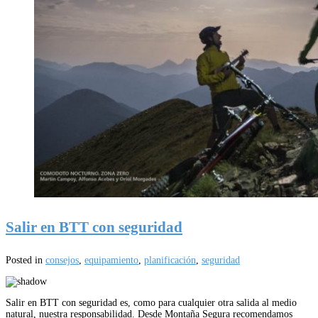
Salir en BTT con seguridad
Posted in
consejos
,
equipamiento
,
planificación
,
seguridad
Salir en BTT con seguridad es, como para cualquier otra salida al medio
natural, nuestra responsabilidad. Desde Montaña Segura recomendamos