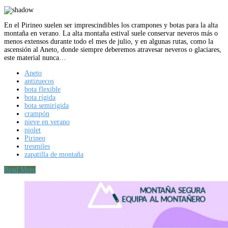
En el Pirineo suelen ser imprescindibles los crampones y botas para la alta
montaña en verano. La alta montaña estival suele conservar neveros más o
menos extensos durante todo el mes de julio, y en algunas rutas, como la
ascensión al Aneto, donde siempre deberemos atravesar neveros o glaciares,
este material nunca…
Aneto
antizuecos
bota flexible
bota rígida
bota semirígida
crampón
nieve en verano
piolet
Pirineo
tresmiles
zapatilla de montaña
Read More