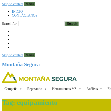
Skip to content
Menu
INICIO
CONTÁCTANOS
Search for:
Search
Skip to content
Menu
Montaña Segura
Campaña
Repasando
Herramientas MS
Análisis
Fo
Tag:
equipamiento