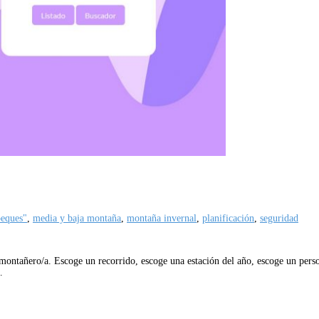
peques"
,
media y baja montaña
,
montaña invernal
,
planificación
,
seguridad
 montañero/a. Escoge un recorrido, escoge una estación del año, escoge un perso
…