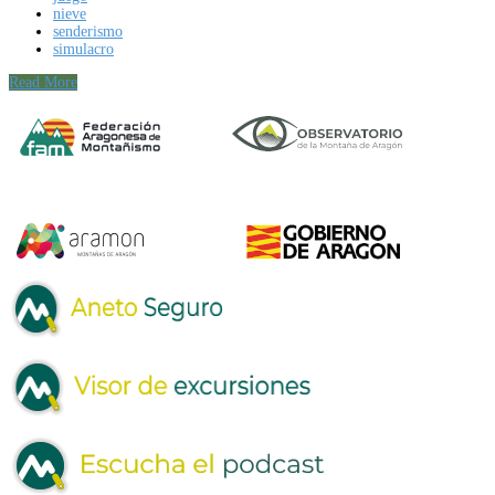
nieve
senderismo
simulacro
Read More