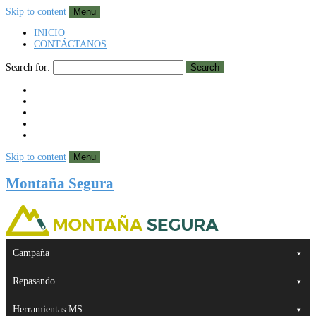
Skip to content
Menu
INICIO
CONTÁCTANOS
Search for:
Search
Skip to content
Menu
Montaña Segura
Campaña
Repasando
Herramientas MS