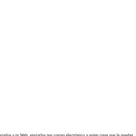
zarlos a tu Web, enviarlos por correo electrónico a quien creas que le puedan