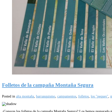
Folletos de la campaña Montaña Segura
Posted in
alta montaña
,
barranquismo
,
campamentos
,
folletos
,
los "peques"
,
m
¿Conoces los folletos de la campaña Montaña Segura? Los hemos preparado para