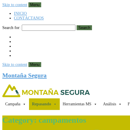
Skip to content
Menu
INICIO
CONTÁCTANOS
Search for:
Search
Skip to content
Menu
Montaña Segura
Campaña
Repasando
Herramientas MS
Análisis
F
Category:
campamentos