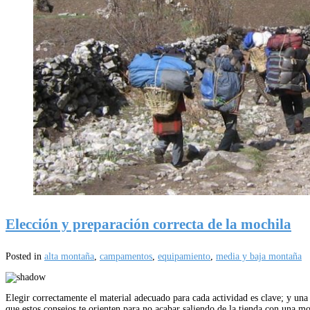
Elección y preparación correcta de la mochila
Posted in
alta montaña
,
campamentos
,
equipamiento
,
media y baja montaña
Elegir correctamente el material adecuado para cada actividad es clave; y un
que estos consejos te orienten para no acabar saliendo de la tienda con una 