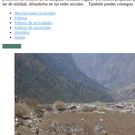
ser de utilidad, difundirlos en tus redes sociales… También puedes consegui
descripciones recorridos
folletos
folletos de actividades
folletos de recorridos
imprimir
mapas
Read More