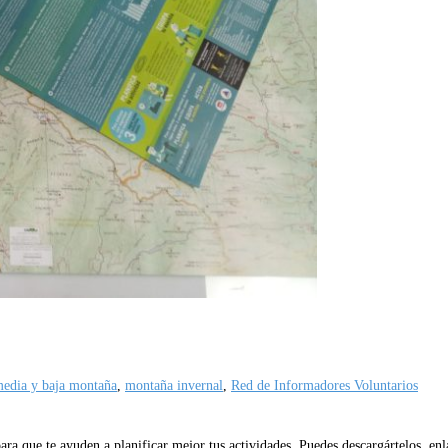
edia y baja montaña
,
montaña invernal
,
Red de Informadores Voluntarios
 que te ayuden a planificar mejor tus actividades. Puedes descargártelos, enla