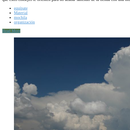
equípate
Material
mochila
organización
Read More