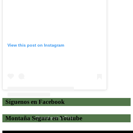
View this post on Instagram
Síguenos en Facebook
Montaña Segura en Youtube
Shared post
on
Time