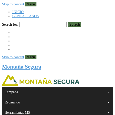
Skip to content
Menu
INICIO
CONTÁCTANOS
Search for:
Search
Skip to content
Menu
Montaña Segura
Campaña
Repasando
Herramientas MS