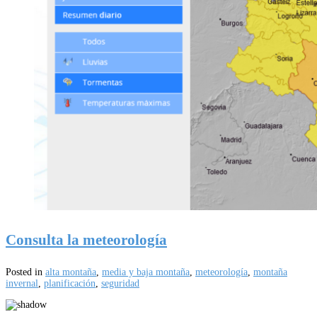
Consulta la meteorología
Posted in
alta montaña
,
media y baja montaña
,
meteorología
,
montaña
invernal
,
planificación
,
seguridad