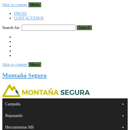
Skip to content
Menu
INICIO
CONTÁCTANOS
Search for:
Search
Skip to content
Menu
Montaña Segura
Campaña
Repasando
Herramientas MS