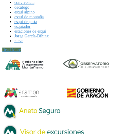
convivencia
decálogo
esquí alpino
esquí de montaña
esquí de pista
esquiador
estaciones de esquí
Jorge García-Dihinx
nieve
Read More