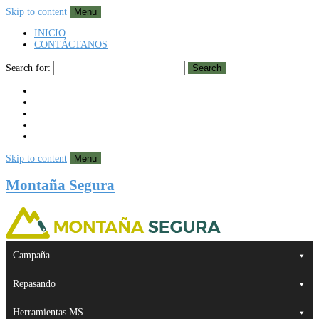
Skip to content
Menu
INICIO
CONTÁCTANOS
Search for:
Search
Skip to content
Menu
Montaña Segura
Campaña
Repasando
Herramientas MS