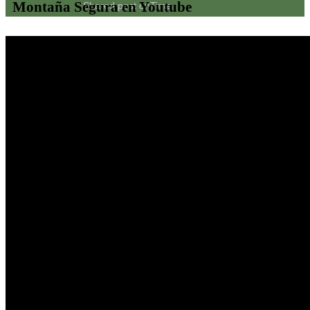
Montaña Segura en Youtube
Shared post
on
Time