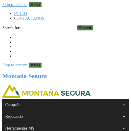
Skip to content
Menu
INICIO
CONTÁCTANOS
Search for:
Search
Skip to content
Menu
Montaña Segura
Campaña
Repasando
Herramientas MS