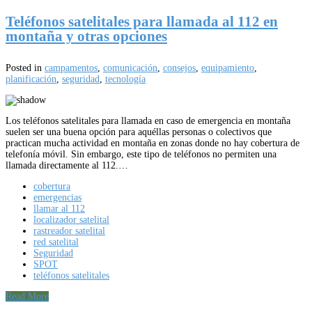
Teléfonos satelitales para llamada al 112 en
montaña y otras opciones
Posted in
campamentos
,
comunicación
,
consejos
,
equipamiento
,
planificación
,
seguridad
,
tecnología
Los teléfonos satelitales para llamada en caso de emergencia en montaña
suelen ser una buena opción para aquéllas personas o colectivos que
practican mucha actividad en montaña en zonas donde no hay cobertura de
telefonía móvil. Sin embargo, este tipo de teléfonos no permiten una
llamada directamente al 112.…
cobertura
emergencias
llamar al 112
localizador satelital
rastreador satelital
red satelital
Seguridad
SPOT
teléfonos satelitales
Read More