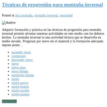
Técnicas de progresión para montaña invernal
Posted in
alta montaña
,
montaña invernal
,
seguridad
Adquirir formación y práctica en las técnicas de progresión para montaña
invernal permite afrontar nuestras actividades en este medio con los deberes
hechos. La montaña invernal es una actividad técnica que se desarrolla en
medio nevado. Progresar por nieve sin el material y la formación adecuada
supone poner…
ascender nieve
crampones
descender nieve
nieve
nieve dura
nieve helada
pendiente helada
piolet
piolet-apoyo
piolet-bastón
piolet-escoba
piolet-mango
Read More