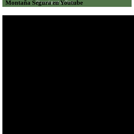
Montaña Segura en Youtube
Shared post
on
Time