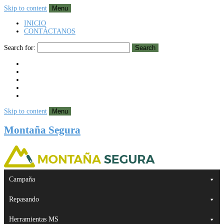
Skip to content
Menu
INICIO
CONTÁCTANOS
Search for:
Search
Skip to content
Menu
Montaña Segura
Campaña
Repasando
Herramientas MS