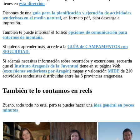
tienes en
esta dirección
.
Dispones de una
guía para la planificación y ejecución de actividades
senderistas en el medio natural
, en formato pdf, para descarga e
impresión.
También te puede interesar el folleto
opciones de comunicación para
entornos de montaña
.
Si quieres aprender más, accede a la
GUÍA de CAMPAMENTOS con
SEGURIDAD.
Si además necesitas información sobre recorridos y excursiones, recuerda
que el
Instituto Aragonés de la Juventud
tiene en su página Web
(
excursiones senderistas por Aragón
) mapas y valoración
MIDE
de 210
actividades senderistas distribuidas entre las 3 provincias aragonesas.
También te lo contamos en reels
Bueno, todo todo no está, pero te puedes hacer una
idea general en pocos
minutos