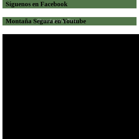
Síguenos en Facebook
Montaña Segura en Youtube
Shared post
on
Time