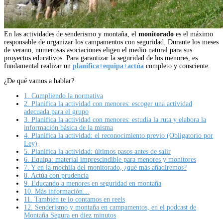
En las actividades de senderismo y montaña, el
monitorado
es el máximo
responsable de organizar los campamentos con seguridad. Durante los meses
de verano, numerosas asociaciones eligen el medio natural para sus
proyectos educativos. Para garantizar la seguridad de los menores, es
fundamental realizar un
planifica+equipa+actúa
completo y consciente.
¿De qué vamos a hablar?
1.
Cumpliendo la normativa
2.
Planifica la actividad con menores: escoger una actividad
adecuada para el grupo
3.
Planifica la actividad con menores: estudia la ruta y elabora la
información básica de la misma
4.
Planifica la actividad: el reconocimiento previo (Obligatorio por
Ley)
5.
Planifica la actividad: últimos pasos antes de salir
6.
Equipa: material imprescindible para menores y monitores
7.
Y en la mochila del monitorado, ¿qué más añadiremos?
8.
Actúa con prudencia
9.
Educando a menores en seguridad en montaña
10.
Más información…
11.
También te lo contamos en reels
12.
Senderismo y montaña en campamentos, en el podcast de
Montaña Segura en diez minutos