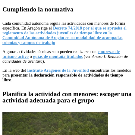
Cumpliendo la normativa
Cada comunidad autónoma regula las actividades con menores de forma
específica. En Aragón rige el
Decreto 74/2018 por el que se aprueba el
reglamento de las actividades juveniles de tiempo libre en la
Comunidad Autónoma de Aragón en su modalidad de acampadas,
colonias y campos de trabajo
.
Algunas actividades técnicas solo pueden realizarse con
empresas de
turismo activo
o
guías de montaña titulados
(ver
Anexo I. Relación de
actividades de aventura
).
En la web del
Instituto Aragonés de la Juventud
encontrarás los modelos
para
presentar la declaración responsable de actividades de tiempo
libre
.
Planifica la actividad con menores: e
scoger una
actividad adecuada para el grupo