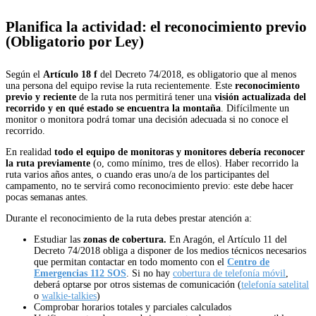
Planifica la actividad: el reconocimiento previo
(Obligatorio por Ley)
Según el
Artículo 18 f
del Decreto 74/2018, es obligatorio que al menos
una persona del equipo revise la ruta recientemente. Este
reconocimiento
previo y reciente
de la ruta nos permitirá tener una
visión actualizada del
recorrido y en qué estado se encuentra la montaña
. Difícilmente un
monitor o monitora podrá tomar una decisión adecuada si no conoce el
recorrido.
En realidad
todo el equipo de monitoras y monitores debería reconocer
la ruta previamente
(o, como mínimo, tres de ellos). Haber recorrido la
ruta varios años antes, o cuando eras uno/a de los participantes del
campamento, no te servirá como reconocimiento previo: este debe hacer
pocas semanas antes.
Durante el reconocimiento de la ruta debes prestar atención a:
Estudiar las
zonas de cobertura.
En Aragón, el Artículo 11 del
Decreto 74/2018 obliga a disponer de los medios técnicos necesarios
que
permitan contactar en todo
momento con el
Centro de
Emergencias 112 SOS
. Si no hay
cobertura de telefonía móvil
,
deberá optarse por otros sistemas de comunicación (
telefonía satelital
o
walkie-talkies
)
Comprobar horarios totales y parciales calculados