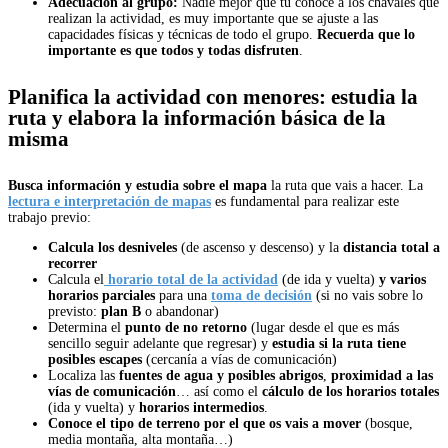
Adecuación al grupo:
Nadie mejor que tú conoce a los chavales que
realizan la actividad, es muy importante que se ajuste a las
capacidades físicas y técnicas de todo el grupo.
Recuerda que lo
importante es que todos y todas disfruten
.
Planifica la actividad con menores: estudia la
ruta y elabora la información básica de la
misma
Busca información y estudia sobre el mapa
la ruta que vais a hacer. La
lectura e interpretación de mapas
es fundamental para realizar este
trabajo previo:
Calcula los desniveles
(de ascenso y descenso) y la
distancia total a
recorrer
Calcula el
horario total de la actividad
(de ida y vuelta)
y varios
horarios parciales
para una
toma de decisión
(si no vais sobre lo
previsto:
plan B
o abandonar)
Determina el
punto de no retorno
(lugar desde el que es más
sencillo seguir adelante que regresar) y
estudia si la ruta tiene
posibles escapes
(cercanía a vías de comunicación)
Localiza las
fuentes de agua y
posibles abrigos
,
proximidad a las
vías de comunicación
… así como el
cálculo de los horarios totales
(ida y vuelta) y
horarios intermedios
.
Conoce el
tipo de terreno por el que os vais a mover
(bosque,
media montaña, alta montaña…)