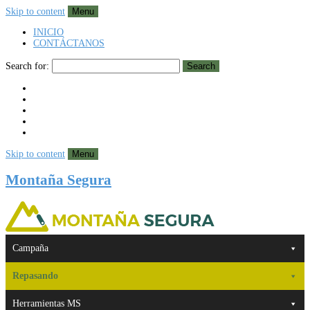
Skip to content
Menu
INICIO
CONTÁCTANOS
Search for:
Search
Skip to content
Menu
Montaña Segura
Campaña
Repasando
Herramientas MS