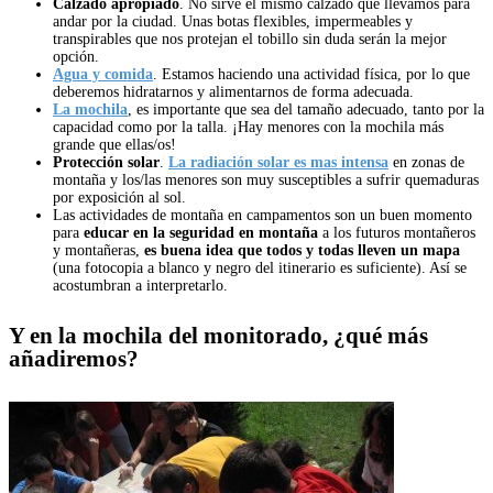
Calzado apropiado
. No sirve el mismo calzado que llevamos para
andar por la ciudad. Unas botas flexibles, impermeables y
transpirables que nos protejan el tobillo sin duda serán la mejor
opción.
Agua y comida
. Estamos haciendo una actividad física, por lo que
deberemos hidratarnos y alimentarnos de forma adecuada.
La mochila
, es importante que sea del tamaño adecuado, tanto por la
capacidad como por la talla. ¡Hay menores con la mochila más
grande que ellas/os!
Protección solar
.
La radiación solar es mas intensa
en zonas de
montaña y los/las menores son muy susceptibles a sufrir quemaduras
por exposición al sol.
Las actividades de montaña en campamentos son un buen momento
para
educar en la seguridad en montaña
a los futuros montañeros
y montañeras,
es buena idea que todos y todas lleven un mapa
(una fotocopia a blanco y negro del itinerario es suficiente). Así se
acostumbran a interpretarlo.
Y en la mochila del monitorado, ¿qué más
añadiremos?