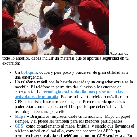
Además de
todo lo anterior, debes incluir un material que te aportará seguridad en tu
excursión:
Un
botiquín
, ocupa y pesa poco y puede ser de gran utilidad ante
una emergencia.
Un
teléfono móvil
con la batería cargada y un
cargador extra
en la
mochila. El teléfono te permitirá dar el aviso a los cuerpos de
emergencia. La
tecnología está cada día mas presente en las
actividades de montaña
. Podrás utilizar tu teléfono móvil como
GPS senderista, buscador de rutas, etc. Pero recuerda que debes
poder estar comunicado con el 112, por lo que deberás llevar la
tecnología necesaria para ello.
Mapa
+ Brújula
es imprescindible en la montaña. Mapa en papel
siempre, y si puede ser también para los menores participantes.
GPS:
como complemento al mapa+brújula, y siendo que llevamos el
teléfono móvil en el bolsillo, conviene conocer las APP’s que
permiten
hacer trabajar el teléfono como un GPS senderista
. En