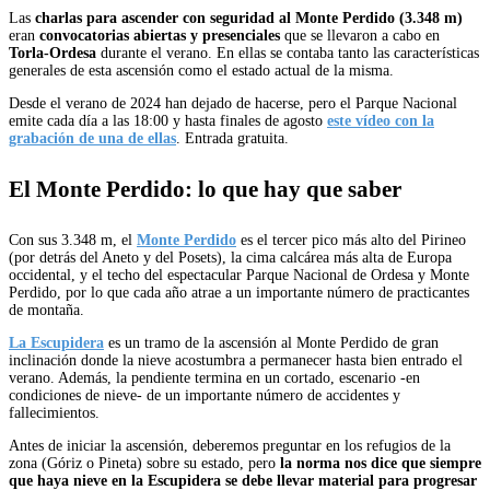
Las
charlas para ascender con seguridad al Monte Perdido (3.348 m)
eran
convocatorias abiertas y presenciales
que se llevaron a cabo en
Torla-Ordesa
durante el verano. En ellas se contaba tanto las características
generales de esta ascensión como el estado actual de la misma.
Desde el verano de 2024 han dejado de hacerse, pero el Parque Nacional
emite cada día a las 18:00 y hasta finales de agosto
este vídeo con la
grabación de una de ellas
. Entrada gratuita.
El Monte Perdido: lo que hay que saber
Con sus 3.348 m, el
Monte Perdido
es el tercer pico más alto del Pirineo
(por detrás del Aneto y del Posets), la cima calcárea más alta de Europa
occidental, y el techo del espectacular Parque Nacional de Ordesa y Monte
Perdido, por lo que cada año atrae a un importante número de practicantes
de montaña.
La Escupidera
es un tramo de la ascensión al Monte Perdido de gran
inclinación donde la nieve acostumbra a permanecer hasta bien entrado el
verano. Además, la pendiente termina en un cortado, escenario -en
condiciones de nieve- de un importante número de accidentes y
fallecimientos.
Antes de iniciar la ascensión, deberemos preguntar en los refugios de la
zona (Góriz o Pineta) sobre su estado, pero
la norma nos dice que siempre
que haya nieve en la Escupidera se debe llevar material para progresar