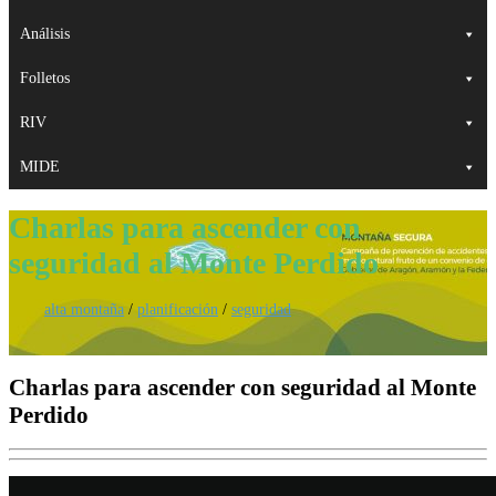
Análisis
Folletos
RIV
MIDE
Charlas para ascender con
seguridad al Monte Perdido
alta montaña
/
planificación
/
seguridad
Charlas para ascender con seguridad al Monte
Perdido