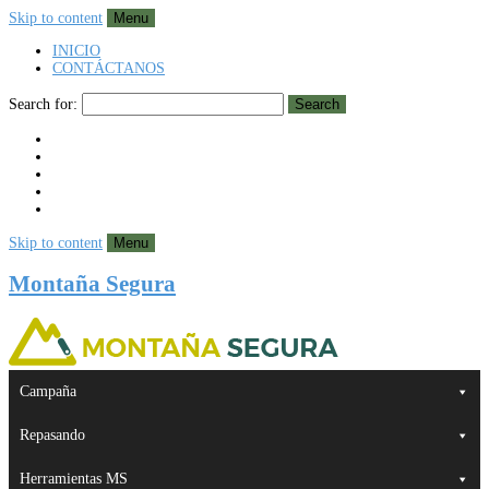
Skip to content
Menu
INICIO
CONTÁCTANOS
Search for:
Search
Skip to content
Menu
Montaña Segura
Campaña
Repasando
Herramientas MS