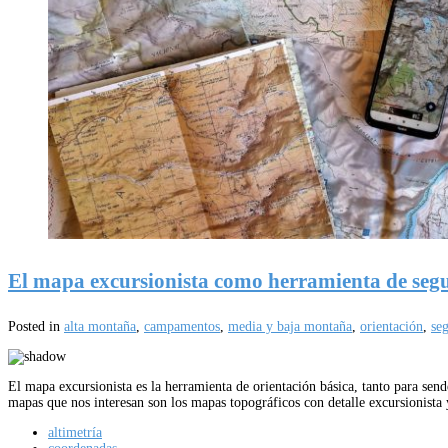
El mapa excursionista como herramienta de seg
Posted in
alta montaña
,
campamentos
,
media y baja montaña
,
orientación
,
se
El mapa excursionista es la herramienta de orientación básica, tanto para sen
mapas que nos interesan son los mapas topográficos con detalle excursionist
altimetría