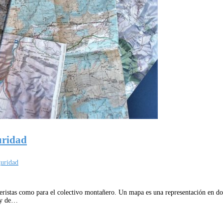
uridad
guridad
deristas como para el colectivo montañero. Un mapa es una representación en do
a y de…