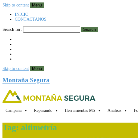
Skip to content
Menu
INICIO
CONTÁCTANOS
Search for:
Search
Skip to content
Menu
Montaña Segura
Campaña
Repasando
Herramientas MS
Análisis
Fo
Tag:
altimetría