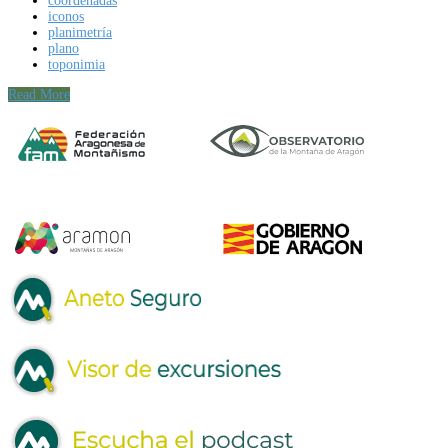
coordenadas
iconos
planimetría
plano
toponimia
Read More