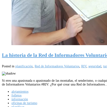
La historia de la Red de Informadores Voluntari
Posted in
planificación
,
Red de Informadores Voluntarios
,
RIV
,
seguridad
,
tu
Si eres una apasionada o apasionado de las montañas, el senderismo, o cualqui
de Informadores Voluntarios #RIV. ¿Por qué crear una Red de Informadores
alojamientos
folletos
información
oficinas de turismo
planificar