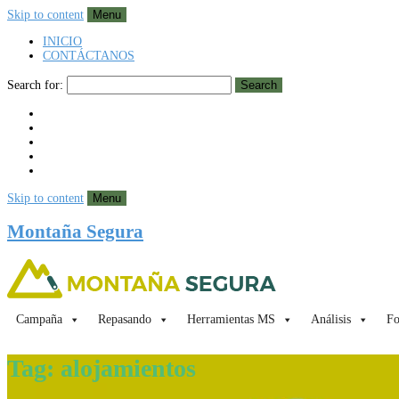
Skip to content
Menu
INICIO
CONTÁCTANOS
Search for:
Search
Skip to content
Menu
Montaña Segura
Campaña
Repasando
Herramientas MS
Análisis
Fo
Tag:
alojamientos