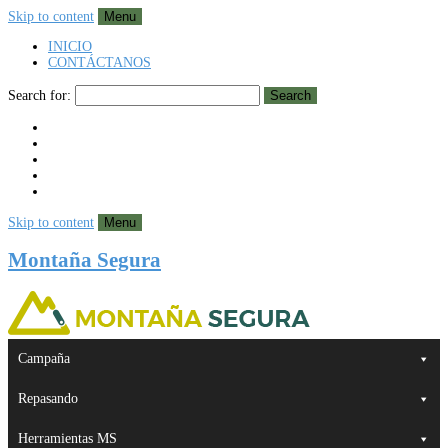
Skip to content
Menu
INICIO
CONTÁCTANOS
Search for:
Search
Skip to content
Menu
Montaña Segura
Campaña
Repasando
Herramientas MS