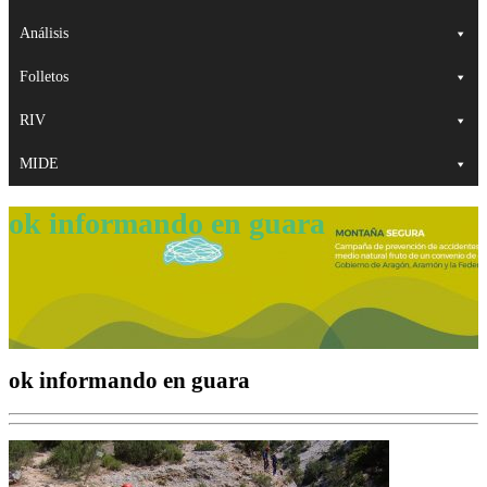
Análisis
Folletos
RIV
MIDE
ok informando en guara
ok informando en guara