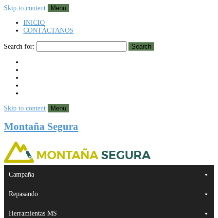
Skip to content
Menu
INICIO
CONTÁCTANOS
Search for:
Search
Skip to content
Menu
Montaña Segura
Campaña
Repasando
Herramientas MS